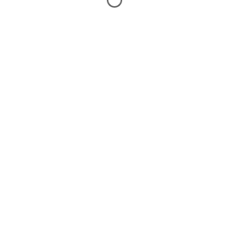
использования моб
ино Pinco для онла