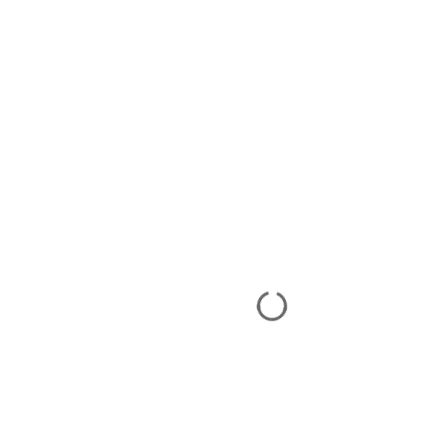
Pelikassa taitoja: 6
perusteellista temaa
voittamaan
Casinolla